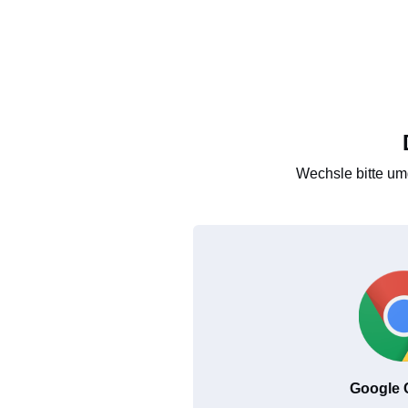
Wechsle bitte um
Google