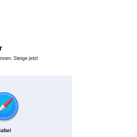
r
nen. Steige jetzt
afari