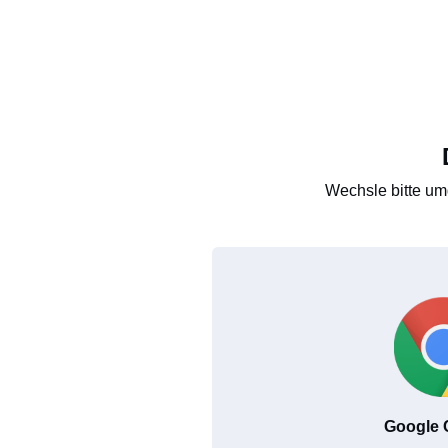
Wechsle bitte um
Google