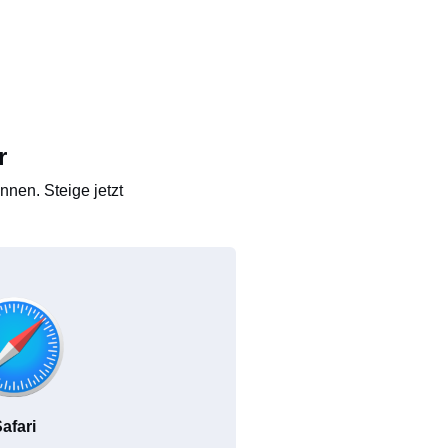
r
nen. Steige jetzt
afari