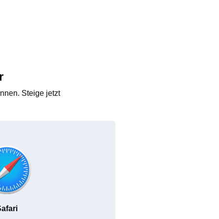
r
nen. Steige jetzt
afari