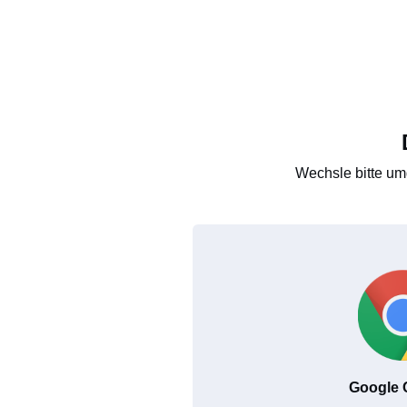
Wechsle bitte um
Google