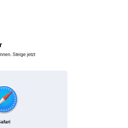
r
nen. Steige jetzt
afari