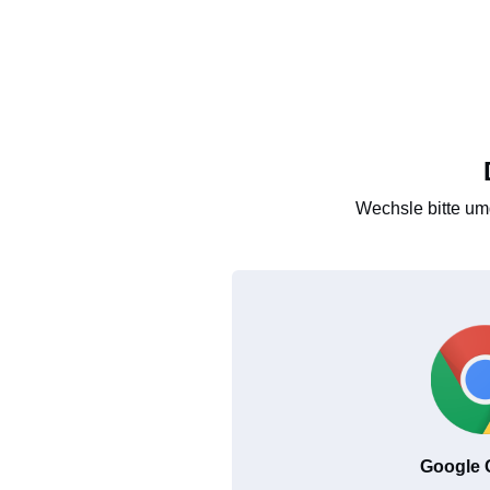
Wechsle bitte um
Google