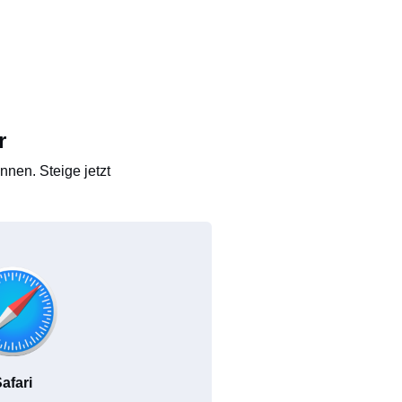
r
nen. Steige jetzt
afari