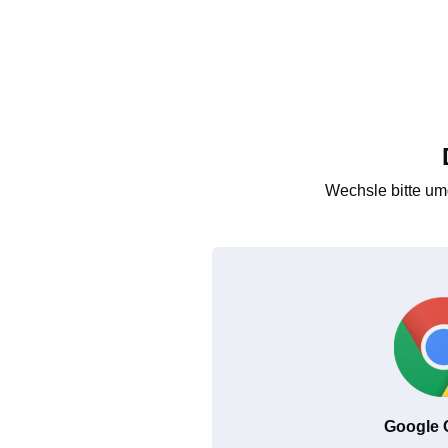
Wechsle bitte um
Google