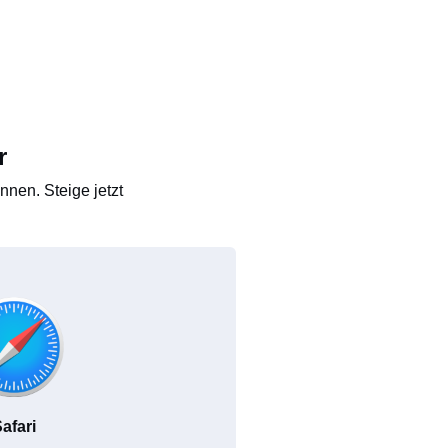
r
nen. Steige jetzt
afari