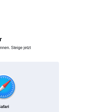
r
nen. Steige jetzt
afari