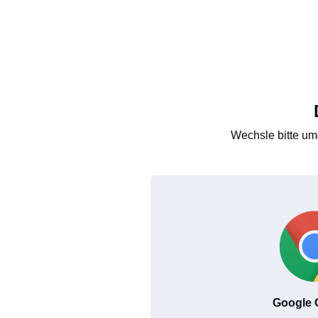
Wechsle bitte um
Google