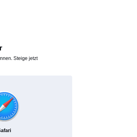
r
nen. Steige jetzt
afari