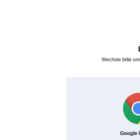
Wechsle bitte um
Google