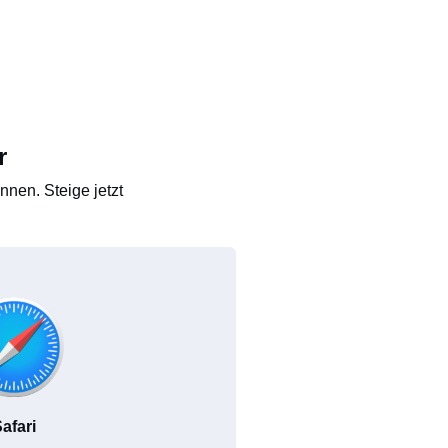
r
nen. Steige jetzt
afari