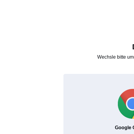
Wechsle bitte um
Google