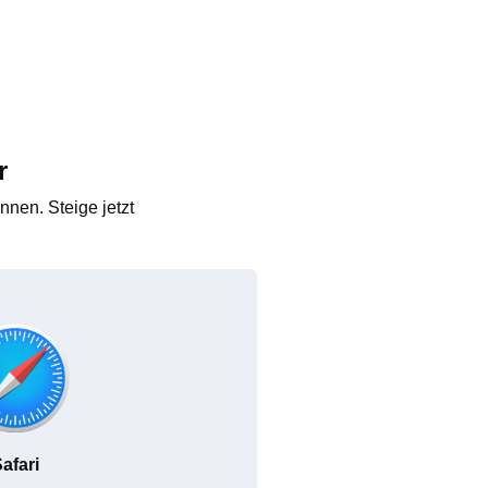
r
nen. Steige jetzt
afari