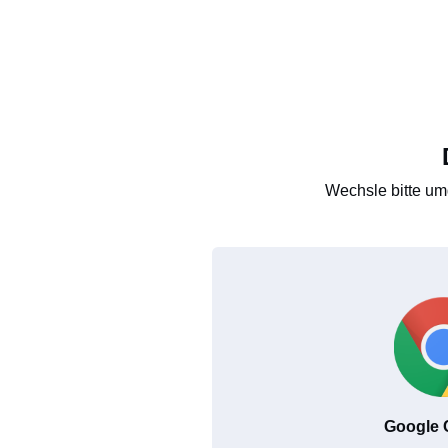
Wechsle bitte um
Google