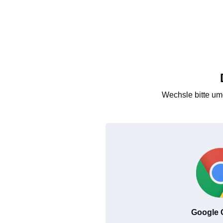
Wechsle bitte um
Google