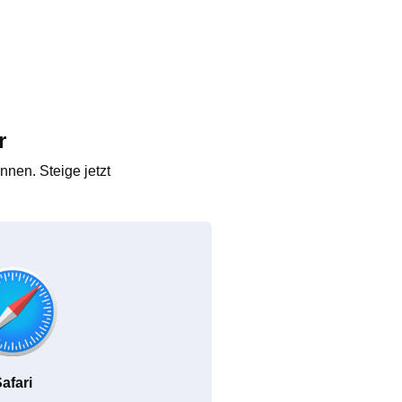
r
nen. Steige jetzt
afari