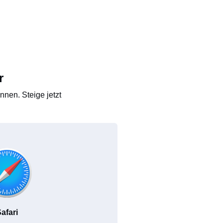
r
nen. Steige jetzt
afari