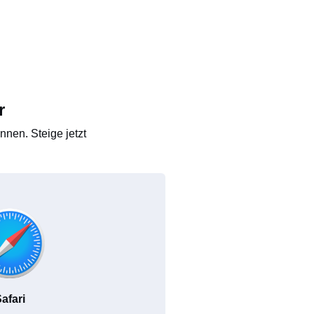
r
nen. Steige jetzt
afari