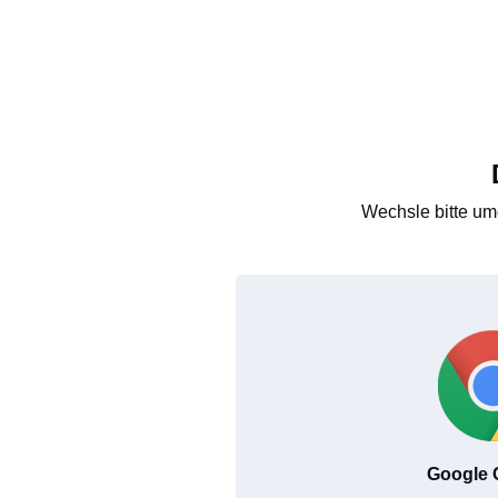
Wechsle bitte um
Google