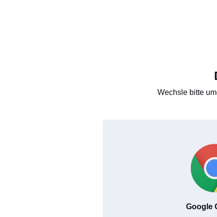
Wechsle bitte um
Google