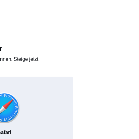
r
nen. Steige jetzt
afari