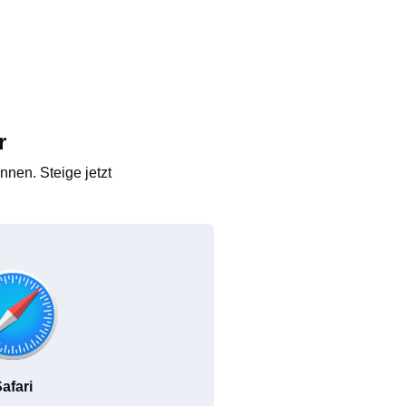
r
nen. Steige jetzt
afari