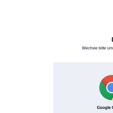
Wechsle bitte um
Google