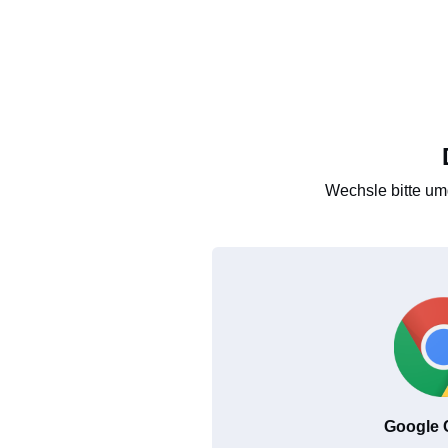
Wechsle bitte um
Google