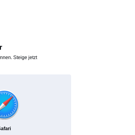
r
nen. Steige jetzt
afari