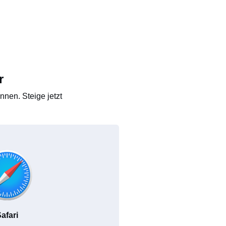
r
nen. Steige jetzt
afari