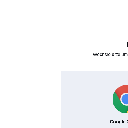
Wechsle bitte um
Google