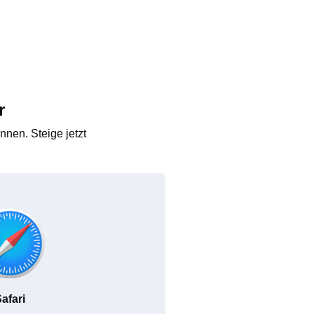
r
nen. Steige jetzt
afari