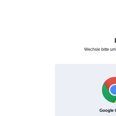
Wechsle bitte um
Google