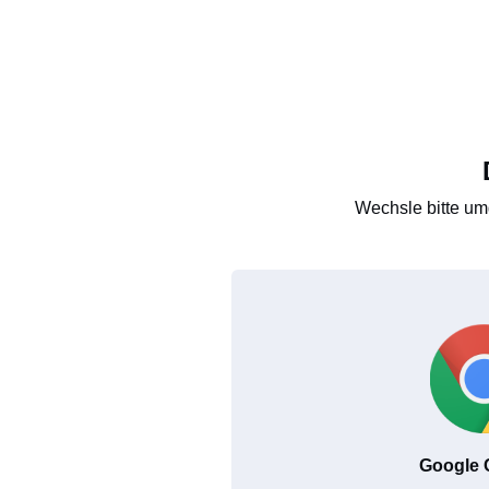
Wechsle bitte um
Google