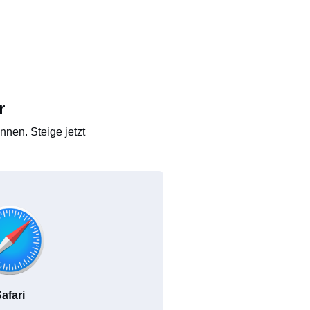
r
nen. Steige jetzt
afari