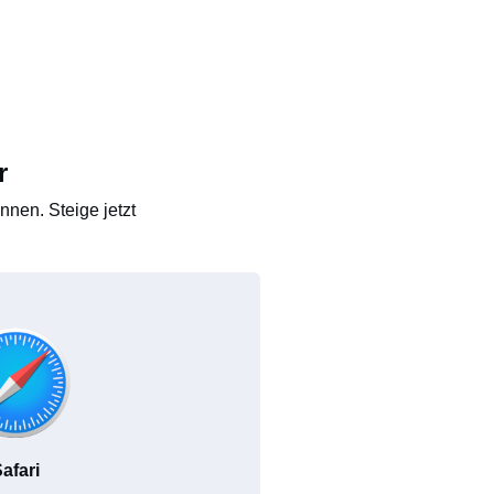
r
nen. Steige jetzt
afari