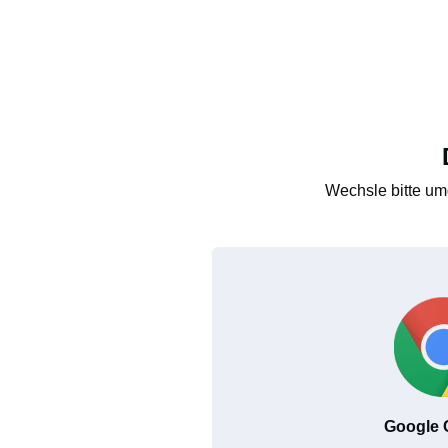
Wechsle bitte um
Google