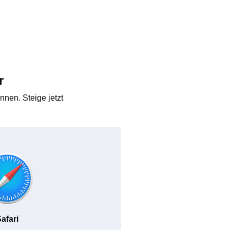
r
nen. Steige jetzt
afari