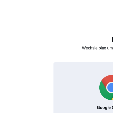
Wechsle bitte um
Google