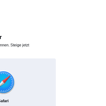
r
nen. Steige jetzt
afari