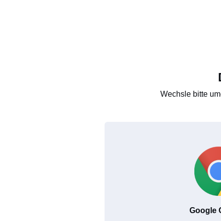
Wechsle bitte um
Google