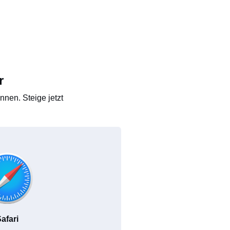
r
nen. Steige jetzt
afari