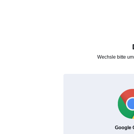
Wechsle bitte um
Google