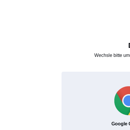
Wechsle bitte um
Google