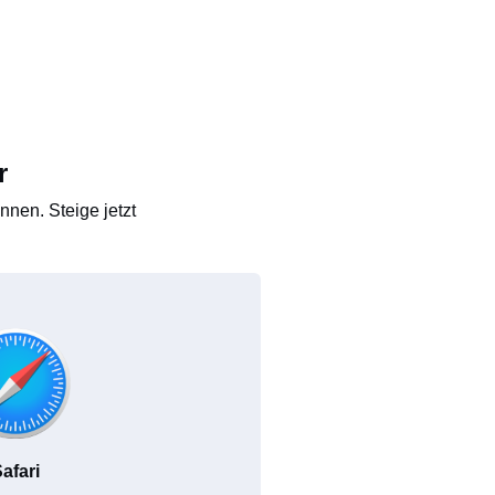
r
nen. Steige jetzt
afari