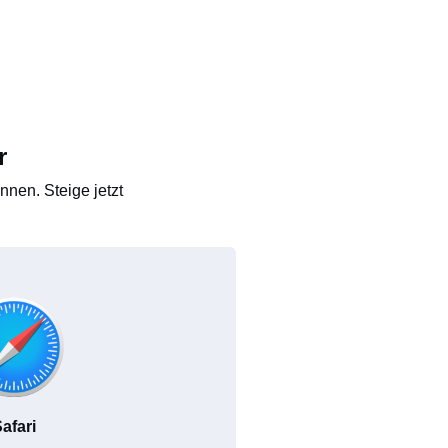
r
nen. Steige jetzt
afari