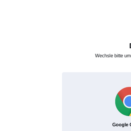
Wechsle bitte um
Google