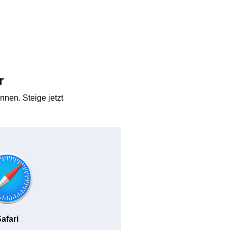
r
nen. Steige jetzt
afari