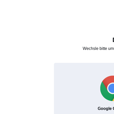
Wechsle bitte um
Google