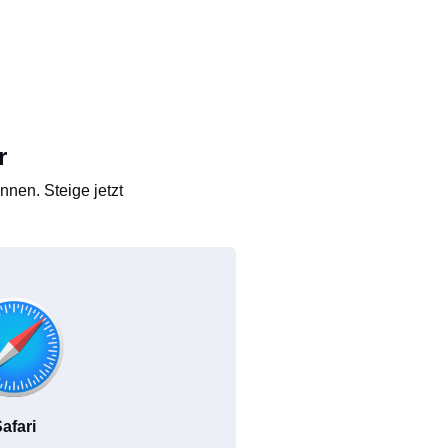
r
nen. Steige jetzt
afari