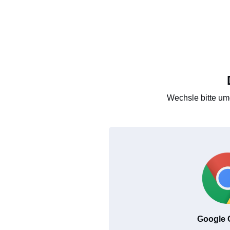
Wechsle bitte um
Google