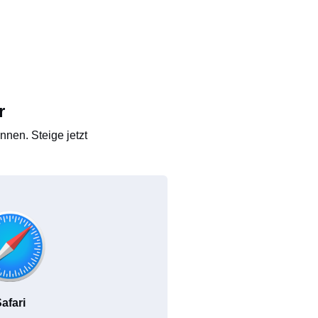
r
nen. Steige jetzt
afari