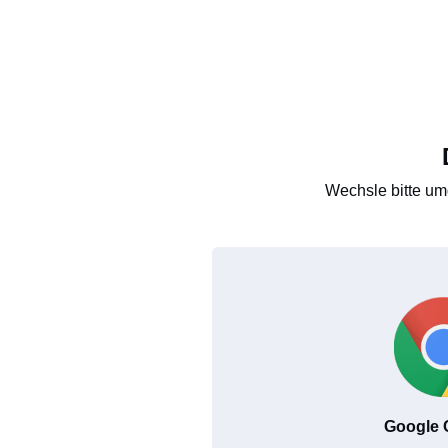
Wechsle bitte um
Google