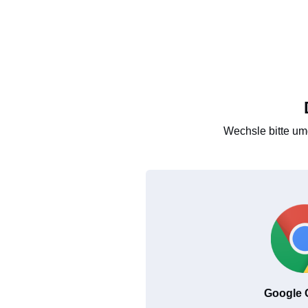
Wechsle bitte um
Google