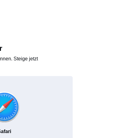
r
nen. Steige jetzt
afari