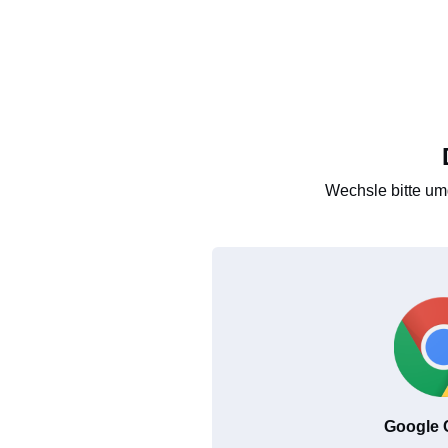
Wechsle bitte um
Google