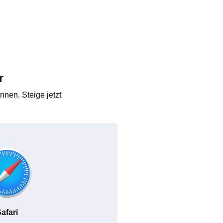
r
nen. Steige jetzt
afari