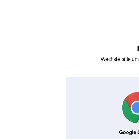
Wechsle bitte um
Google