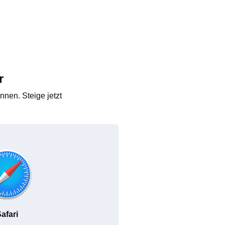
r
nen. Steige jetzt
afari