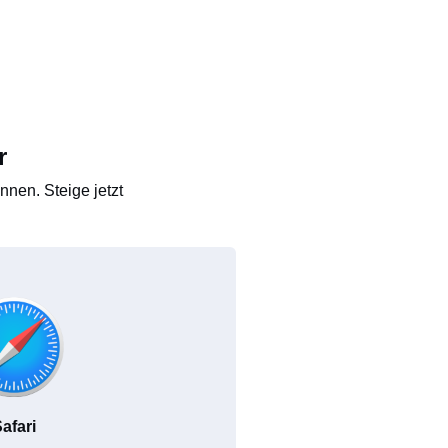
r
nen. Steige jetzt
afari