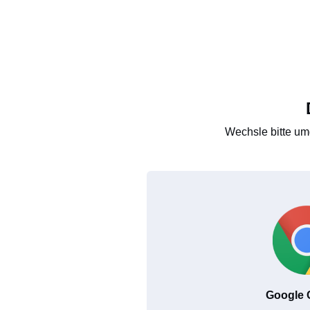
Wechsle bitte um
Google