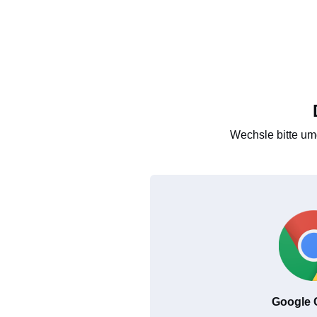
Wechsle bitte um
Google