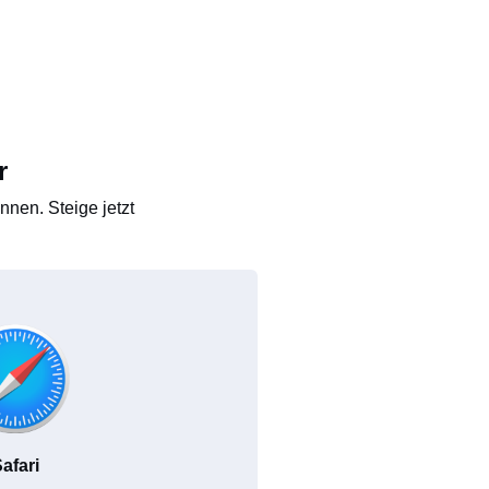
r
nen. Steige jetzt
afari