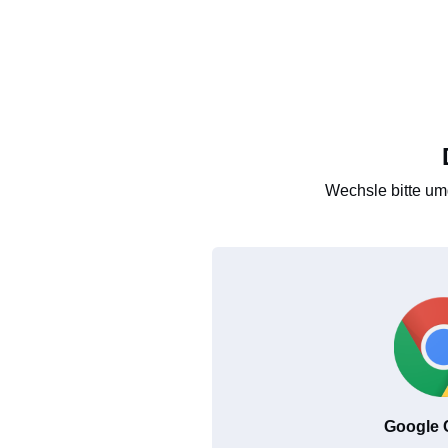
Wechsle bitte um
Google