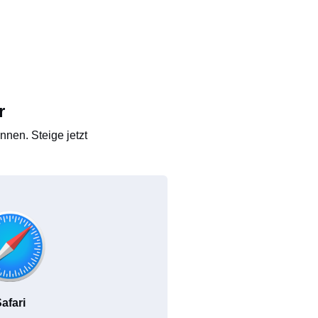
r
nen. Steige jetzt
afari