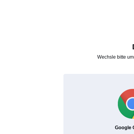
Wechsle bitte um
Google