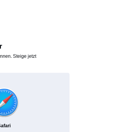
r
nen. Steige jetzt
afari