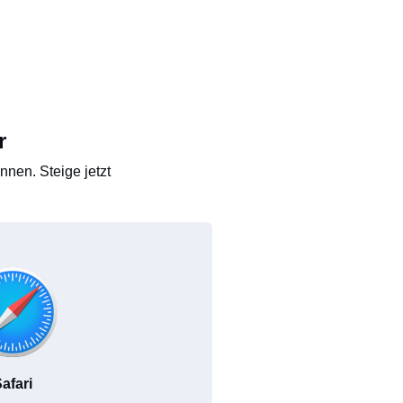
r
nen. Steige jetzt
afari