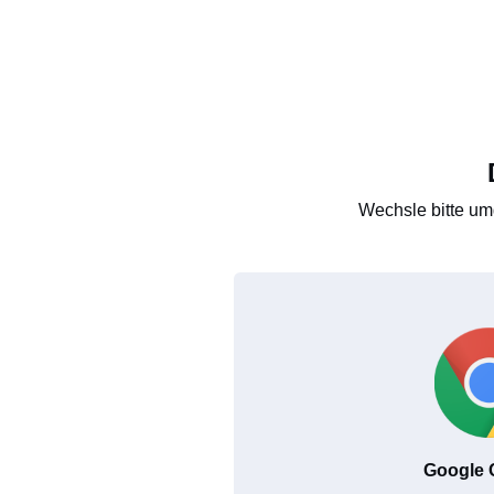
Wechsle bitte um
Google