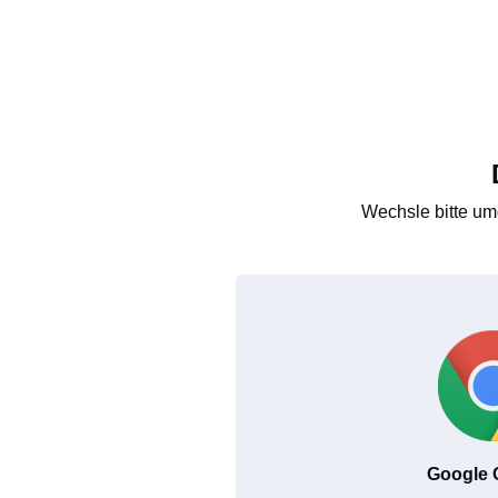
Wechsle bitte um
Google