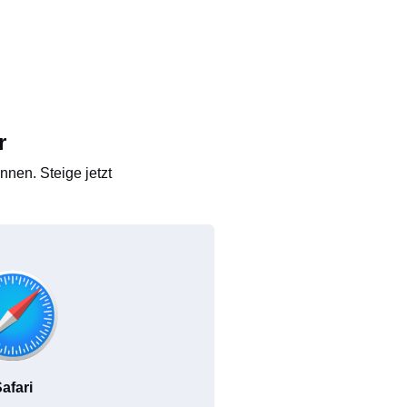
r
nen. Steige jetzt
afari