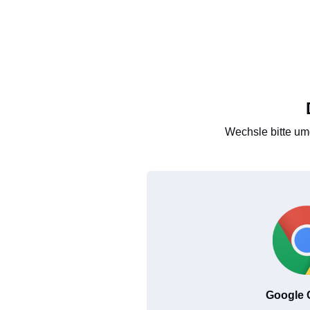
Wechsle bitte um
Google