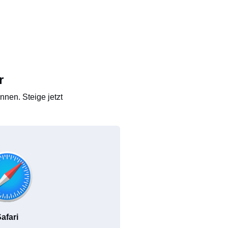
r
nen. Steige jetzt
afari