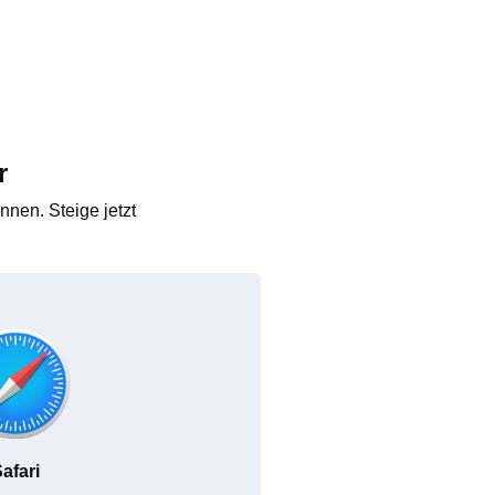
r
nen. Steige jetzt
afari