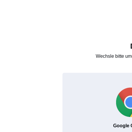
Wechsle bitte um
Google