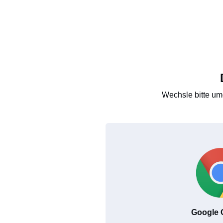
Wechsle bitte um
Google