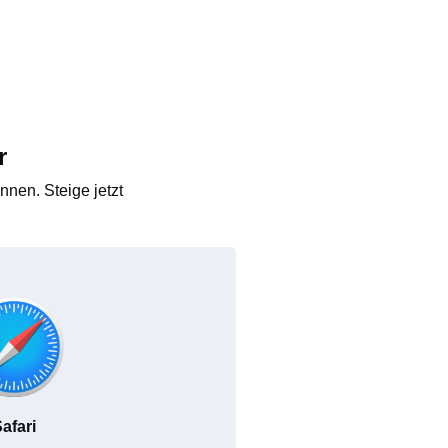
r
nen. Steige jetzt
afari