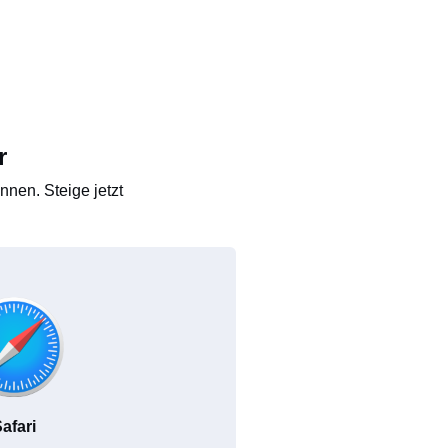
r
nen. Steige jetzt
afari