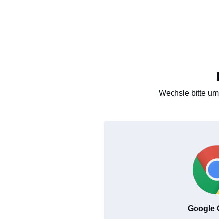
Wechsle bitte um
Google