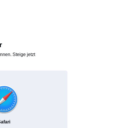
r
nen. Steige jetzt
afari