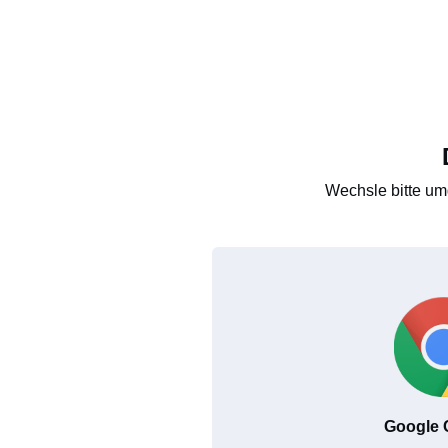
Wechsle bitte um
Google