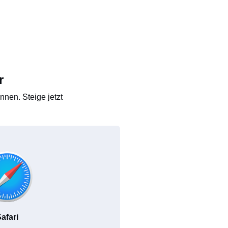
r
nen. Steige jetzt
afari