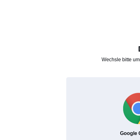
Wechsle bitte um
Google