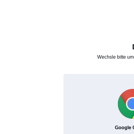
Wechsle bitte um
Google