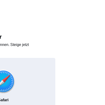
r
nen. Steige jetzt
afari