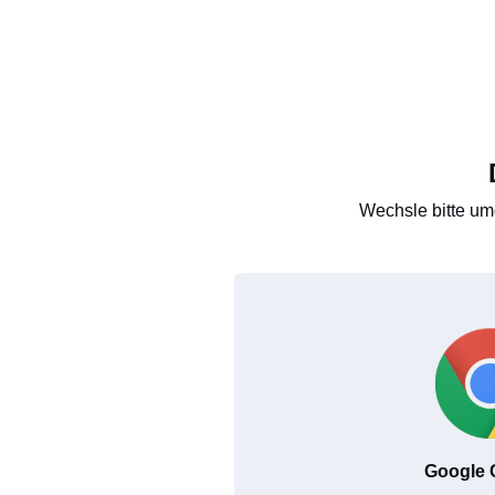
Wechsle bitte um
Google