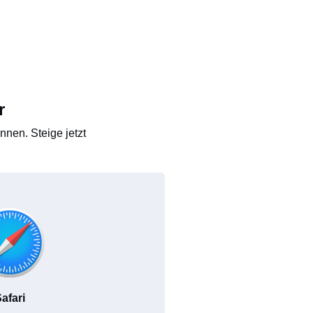
r
nen. Steige jetzt
afari