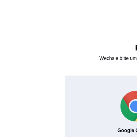
Wechsle bitte um
Google