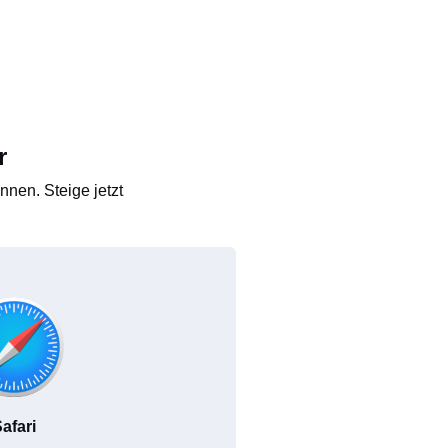
r
nen. Steige jetzt
afari