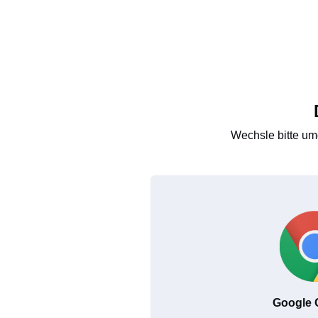
Wechsle bitte um
Google