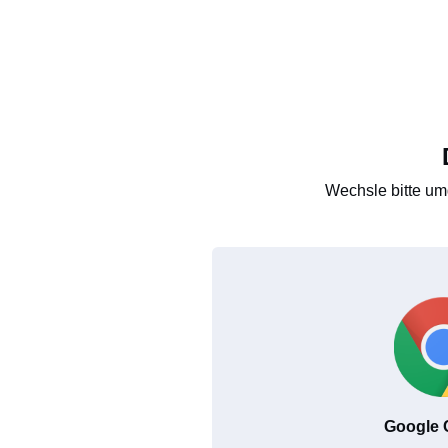
Wechsle bitte um
Google