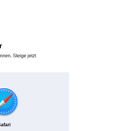
r
nen. Steige jetzt
afari