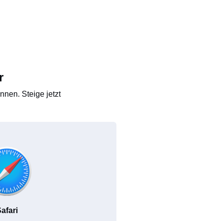
r
nen. Steige jetzt
afari