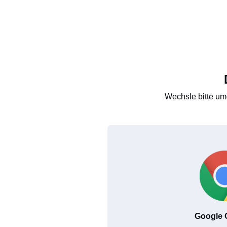
Wechsle bitte um
Google