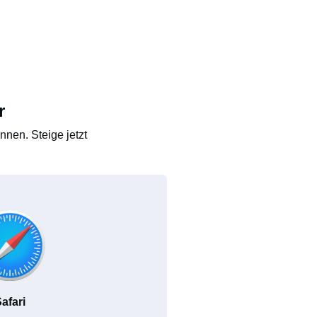
r
nen. Steige jetzt
afari