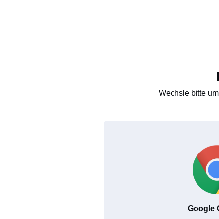
Wechsle bitte um
Google